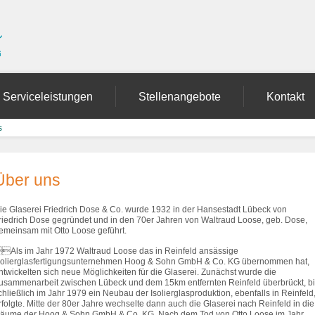
Serviceleistungen
Stellenangebote
Kontakt
s
Über uns
ie Glaserei Friedrich Dose & Co. wurde 1932 in der Hansestadt Lübeck von
riedrich Dose gegründet und in den 70er Jahren von Waltraud Loose, geb. Dose,
emeinsam mit Otto Loose geführt.
Als im Jahr 1972 Waltraud Loose das in Reinfeld ansässige
solierglasfertigungsunternehmen Hoog & Sohn GmbH & Co. KG übernommen hat,
ntwickelten sich neue Möglichkeiten für die Glaserei. Zunächst wurde die
usammenarbeit zwischen Lübeck und dem 15km entfernten Reinfeld überbrückt, b
chließlich im Jahr 1979 ein Neubau der Isolierglasproduktion, ebenfalls in Reinfeld
rfolgte. Mitte der 80er Jahre wechselte dann auch die Glaserei nach Reinfeld in die
äume der Hoog & Sohn GmbH & Co. KG. Nach dem Tod von Otto Loose im Jahr