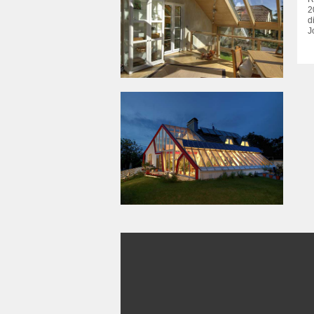
2
d
J