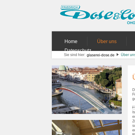
Navigation
Home
Über uns
überspringen
Datenschutz
Sie sind hier:
Über un
glaserei-dose.de
D
F
g

I
e
Z
s
e
R