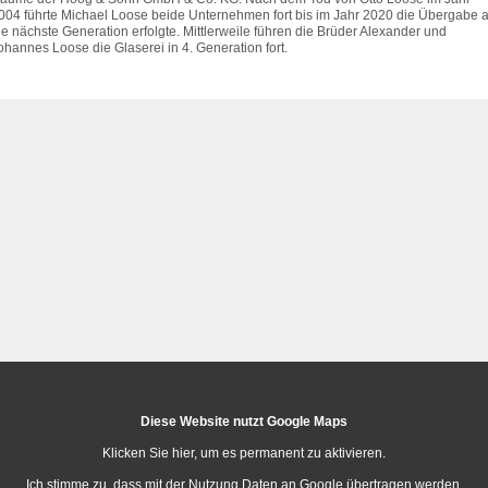
004 führte Michael Loose beide Unternehmen fort bis im Jahr 2020 die Übergabe 
ie nächste Generation erfolgte. Mittlerweile führen die Brüder Alexander und
ohannes Loose die Glaserei in 4. Generation fort.
Diese Website nutzt Google Maps
Klicken Sie hier, um es permanent zu aktivieren.
Ich stimme zu, dass mit der Nutzung Daten an Google übertragen werden.