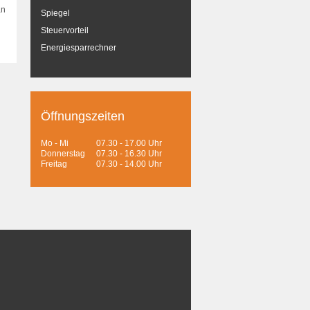
an
Spiegel
Steuervorteil
Energiesparrechner
Öffnungszeiten
Mo - Mi
07.30 - 17.00 Uhr
Donnerstag
07.30 - 16.30 Uhr
Freitag
07.30 - 14.00 Uhr