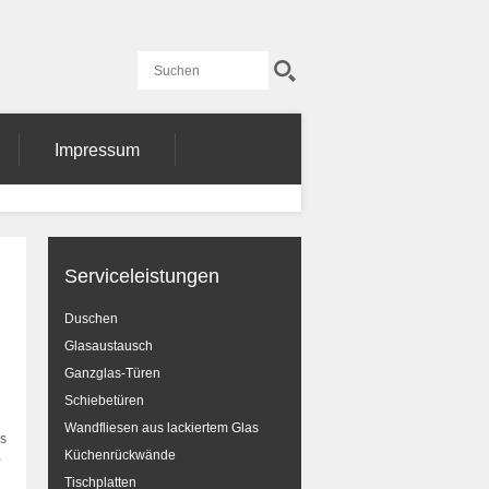
Impressum
Serviceleistungen
Duschen
Glasaustausch
Ganzglas-Türen
Schiebetüren
Wandfliesen aus lackiertem Glas
is
,
Küchenrückwände
Tischplatten